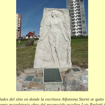
ades del sitio en donde la escritora Alfonsina Storni se quito
nto recordatorio obra del reconocido escultor Luis Perlotti 