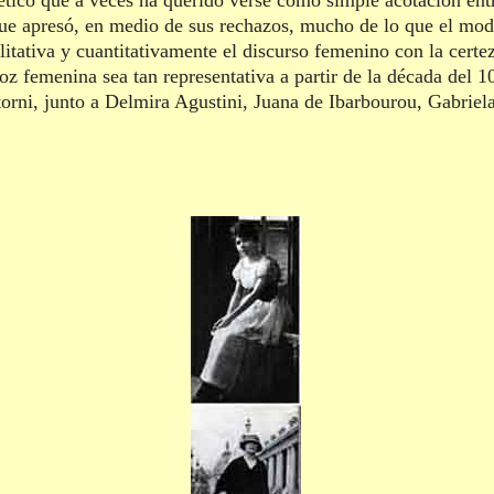
tético que a veces ha querido verse como simple acotación en
ue apresó, en medio de sus rechazos, mucho de lo que el mod
litativa y cuantitativamente el discurso femenino con la certe
z femenina sea tan representativa a partir de la década del 10
torni, junto a Delmira Agustini, Juana de Ibarbourou, Gabriel