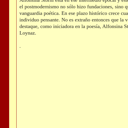
Alfonsina Storni está en ese intermedio epocal y es
el postmodernismo no sólo hizo fundaciones, sino q
vanguardia poética. En ese plazo histórico crece cua
individuo pensante. No es extraño entonces que la vo
destaque, como iniciadora en la poesía, Alfonsina S
Loynaz.
.